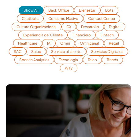
Show All
Back Office
Bienestar
Bots
Chatbots
Consumo Masivo
Contact Center
Cultura Organizacional
CX
Desarrollo
Digital
Experiencia del Cliente
Financiero
Fintech
Healthcare
IA
Omni
Omnicanal
Retail
SAC
Salud
Servicio al cliente
Servicios Digitales
Speech Analytics
Tecnología
Telco
Trends
Way