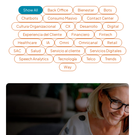
Show All
Back Office
Bienestar
Bots
Chatbots
Consumo Masivo
Contact Center
Cultura Organizacional
CX
Desarrollo
Digital
Experiencia del Cliente
Financiero
Fintech
Healthcare
IA
Omni
Omnicanal
Retail
SAC
Salud
Servicio al cliente
Servicios Digitales
Speech Analytics
Tecnología
Telco
Trends
Way