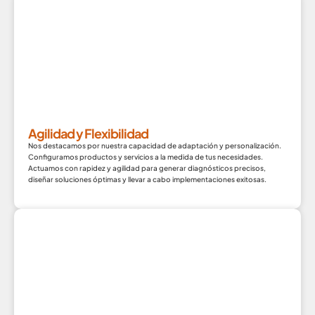
Agilidad y Flexibilidad
Nos destacamos por nuestra capacidad de adaptación y personalización.
Configuramos productos y servicios a la medida de tus necesidades.
Actuamos con rapidez y agilidad para generar diagnósticos precisos,
diseñar soluciones óptimas y llevar a cabo implementaciones exitosas.