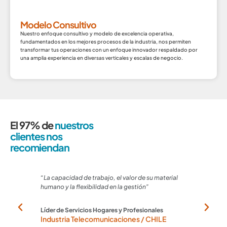
Modelo Consultivo
Nuestro enfoque consultivo y modelo de excelencia operativa,
fundamentados en los mejores procesos de la industria, nos permiten
transformar tus operaciones con un enfoque innovador respaldado por
una amplia experiencia en diversas verticales y escalas de negocio.
El 97% de
nuestros
clientes nos
recomiendan
“La capacidad de trabajo, el valor de su material
“Son un
humano y la flexibilidad en la gestión”
necesi
maner
Líder de Servicios Hogares y Profesionales
Industria Telecomunicaciones / CHILE
Supervi