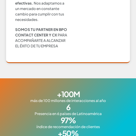
efectivas.
Nos adaptamos a
un mercado en constante
cambio para cumplir con tus
necesidades.
SOMOS TU PARTNER EN BPO
CONTACT CENTER Y CX
PARA
ACOMPAÑARTE A ALCANZAR
EL ÉXITO DE TU EMPRESA
+
100
M
más de 100 millones de interacciones al año
6
Presencia en 6 países de Latinoamérica
97
%
índice de recomendación de clientes
+
50
%